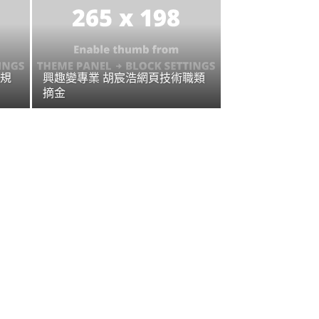
規
興趣變專業 胡宸浩網頁技術職類
摘金