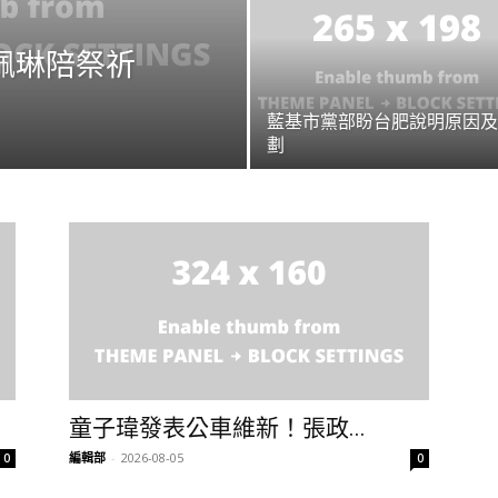
佩琳陪祭祈
藍基市黨部盼台肥說明原因及
劃
童子瑋發表公車維新！張政...
編輯部
-
2026-08-05
0
0