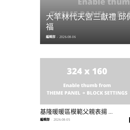
大竿林代天宮三獻禮 邱
福
編輯部
-
2026-08-06
基隆暖暖區模範父親表揚 ...
編輯部
-
2026-08-05