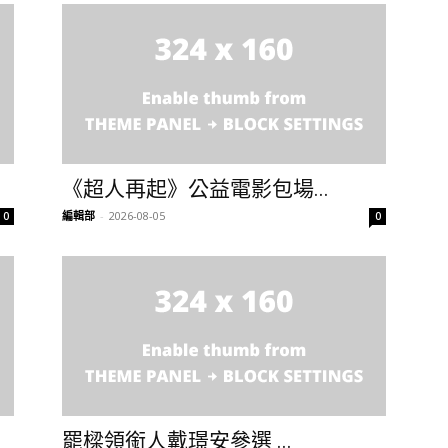
《超人再起》公益電影包場...
編輯部
-
2026-08-05
0
0
罷樑領銜人戴璟安參選 ...