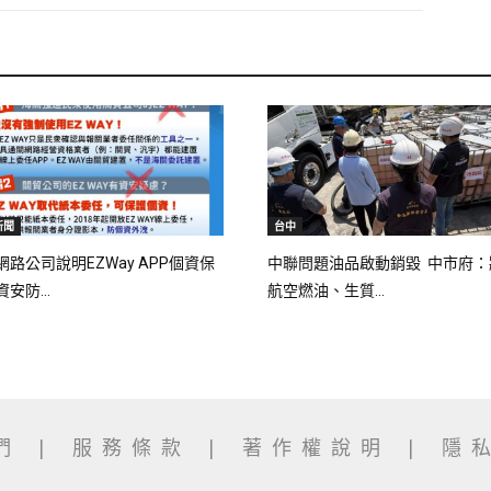
新聞
台中
網路公司說明EZWay APP個資保
中聯問題油品啟動銷毀 中市府：
安防...
航空燃油、生質...
我們
|
服務條款
|
著作權說明
|
隱