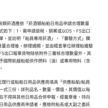
保稅類菸酒應依「菸酒類船舶日用品申請合理數量
如下：1、需申請退稅、銷案或以D5、F5出口
單，並註明「船員專用菸酒」，「審驗方式」欄
數量合理後，辦理通關，並由稽查單位辦理船邊驗
F5出口報單貨物除依附件三審核合理數量外，其
予國際航線船舶供作燃料（油）或專用物料（含
。
代理行或船舶日用品供應商填具「供應船舶/船員
一式三份，詳列品名、數量、價值，其價值以每
且不得與其他日用品合併申報，經蓋章後，持向
日用品供應商申請者，應檢附船長或大副之委託