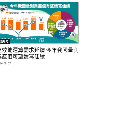
航運新聞
高效能運算需求延燒 今年我國量測
業產值可望續寫佳績...
26-08-07