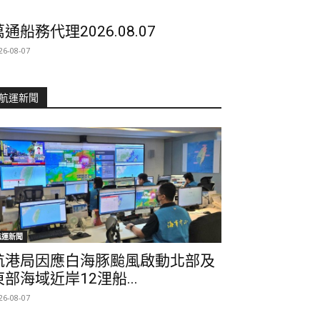
萬通船務代理2026.08.07
26-08-07
航運新聞
航運新聞
航港局因應白海豚颱風啟動北部及
東部海域近岸12浬船...
26-08-07