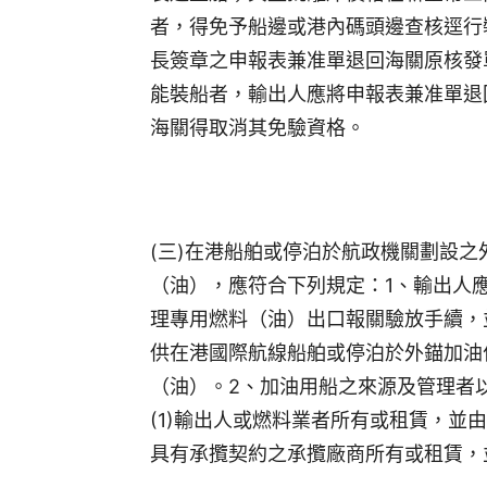
者，得免予船邊或港內碼頭邊查核逕行
長簽章之申報表兼准單退回海關原核發
能裝船者，輸出人應將申報表兼准單退
海關得取消其免驗資格。
(三)在港船舶或停泊於航政機關劃設
（油），應符合下列規定：1、輸出人
理專用燃料（油）出口報關驗放手續，
供在港國際航線船舶或停泊於外錨加油
（油）。2、加油用船之來源及管理者
(1)輸出人或燃料業者所有或租賃，並
具有承攬契約之承攬廠商所有或租賃，