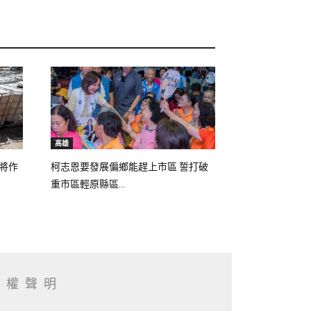
高雄
將作
柯志恩要發展偏鄉能趕上市區 誓打破
重市區輕原縣區...
私權聲明