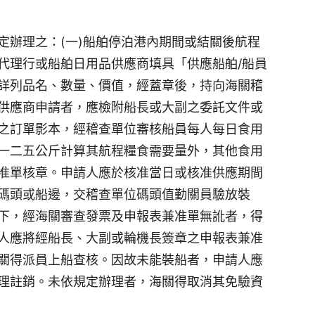
定辦理之：(一)船舶停泊港內期間或結關後航程
代理行或船舶日用品供應商填具「供應船舶/船員
詳列品名、數量、價值，經蓋章後，持向海關稽
供應商申請者，應檢附船長或大副之委託文件或
之訂單影本，經稽查單位審核船員每人每日食用
一二五公斤計算其航程糧食需要量外，其他食用
准單核章。申請人應於核准當日或核准供應期間
碼頭或船邊，交稽查單位碼頭值勤關員驗放裝
下，經海關審查發票及申報表兼准單無訛者，得
人應將經船長、大副或輪機長簽章之申報表兼准
關得派員上船查核。因故未能裝船者，申請人應
理註銷。未依規定辦理者，海關得取消其免驗資