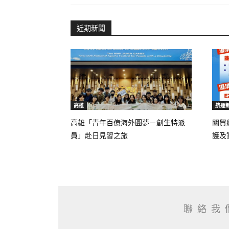
近期新聞
高雄
航運
高雄「青年百億海外圓夢－創生特派
關貿
員」赴日見習之旅
護及資
聯絡