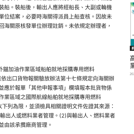
裝船。裝船後，輸出人應將經船長、大副或輪機
單位結案，必要時海關得派員上船查核。因故未
回海關原核發單位辦理註銷。未依規定辦理者，
之外錨加油作業區域船舶就地採購專用燃料
20
應依出口貨物報關驗放辦法第十七條規定向海關辦
並應於報單「其他申報事項」欄填報本批貨物係
作業區域之國際航線船舶就地採購專用燃料
以下列為限，並須檢具相關證明文件佐證其來源：
由輸出人或燃料業者管理。(2)與輸出人、燃料業者
並由該承攬廠商管理。