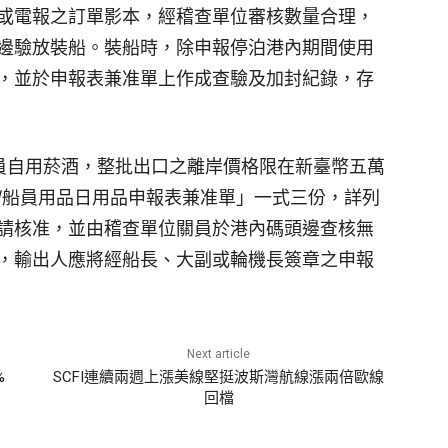
或電報之訂單影本，經稽查單位審核數量合理，
邊驗放裝船。裝船時，除申報停泊港內期間使用
，並於申報表兼准單上作成查驗及加封紀錄，存
員自用菸酒，整批出口之離岸價格限在新臺幣五萬
/船員用品日用品申報表兼准單」一式三份，詳列
請核准，並由稽查單位關員於港內碼頭邊查核無
，輸出人應將經船長、大副或輪機長簽章之申報
Next article
%
SCFI連續兩週上漲美線堅挺波斯灣航線漲兩倍歐線
回檔