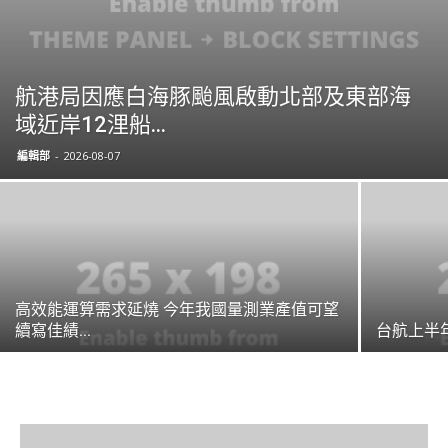
航港局因應白海豚颱風啟動北部及東部海
域近岸12浬船...
編輯部
-
2026-08-07
高效能運算需求延燒 今年我國量測業產值可望
續寫佳績...
台航上半年稅