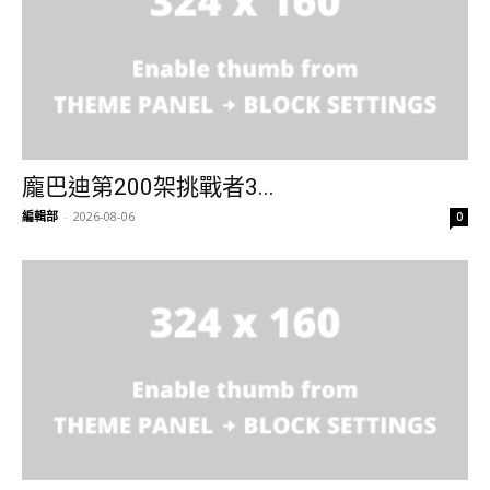
龐巴迪第200架挑戰者3...
編輯部
-
2026-08-06
0