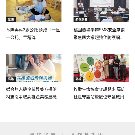
基隆
航運新聞
基隆再添2處公托 達成「一區
桃園機場舉辦SMS安全座談
一公托」里程碑
聚焦四大議題強化防護網...
高雄
高雄
媒合無人機企業與美方接洽
牧愛生命協會守護兒少 高雄
柯志恩爭取高雄產業發展機...
社區守護站暨數位守護啟用...
聯絡我們
|
著作權說明