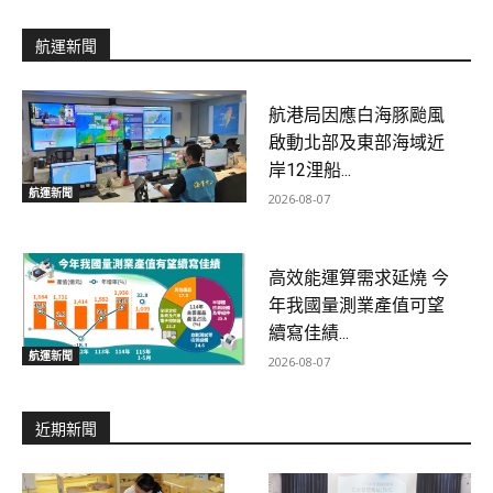
航運新聞
航港局因應白海豚颱風
啟動北部及東部海域近
岸12浬船...
航運新聞
2026-08-07
高效能運算需求延燒 今
年我國量測業產值可望
續寫佳績...
航運新聞
2026-08-07
近期新聞