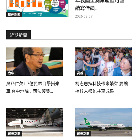
年我國量測業產值可望
續寫佳績...
航運新聞
2026-08-07
近期新聞
台中
高雄
吳乃仁欠1.7億民眾目擊搭豪
柯志恩指科技帶來繁榮 要讓
車 台中地院：司法沒雙...
楠梓人都能共享成果
航運新聞
航運新聞