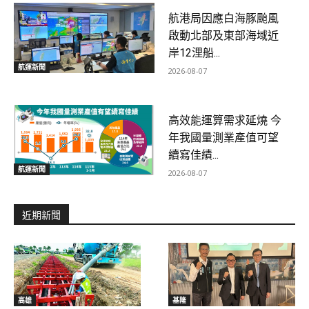
航港局因應白海豚颱風
啟動北部及東部海域近
岸12浬船...
航運新聞
2026-08-07
高效能運算需求延燒 今
年我國量測業產值可望
續寫佳績...
航運新聞
2026-08-07
近期新聞
高雄
基隆