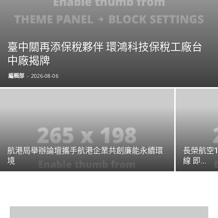
臺中關再添保稅夥伴 環鴻科技保稅工廠台
中廠揭牌
編輯部
-
2026-08-06
航港局舉辦論壇攜手航港企業共創廉能永續環
長榮航空
境
線 即...