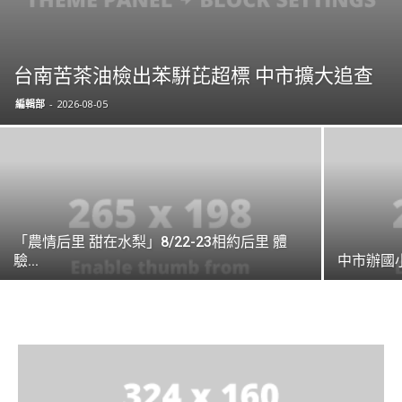
台南苦茶油檢出苯駢芘超標 中市擴大追查
編輯部
-
2026-08-05
「農情后里 甜在水梨」8/22-23相約后里 體
驗...
中市辦國