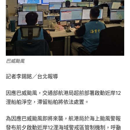
巴威颱風
記者李錫銘／台北報導
因應巴威颱風，交通部航港局超前部署啟動近岸12
浬船舶淨空，滯留船舶將依法處置。
為因應巴威颱風即將來襲，航港局於海上颱風警報
發布前夕啟動近岸12浬海域警戒區管制機制，呼籲