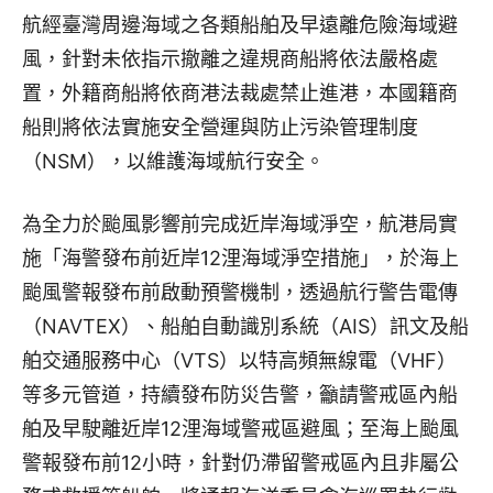
航經臺灣周邊海域之各類船舶及早遠離危險海域避
風，針對未依指示撤離之違規商船將依法嚴格處
置，外籍商船將依商港法裁處禁止進港，本國籍商
船則將依法實施安全營運與防止污染管理制度
（NSM），以維護海域航行安全。
為全力於颱風影響前完成近岸海域淨空，航港局實
施「海警發布前近岸12浬海域淨空措施」，於海上
颱風警報發布前啟動預警機制，透過航行警告電傳
（NAVTEX）、船舶自動識別系統（AIS）訊文及船
舶交通服務中心（VTS）以特高頻無線電（VHF）
等多元管道，持續發布防災告警，籲請警戒區內船
舶及早駛離近岸12浬海域警戒區避風；至海上颱風
警報發布前12小時，針對仍滯留警戒區內且非屬公