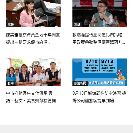
高雄
高雄
陳美雅批旗津黃金地十年閒置
賴瑞隆提傳產高值化四策略
提出三點要求促市府活...
用政策帶動整個傳產聚落升...
台中
航運新聞
中市推動客庄文化傳承 客
8月13日城鎮韌性防空演習 機
語、藝文、美食齊聚福德祠
場公司籲旅客提早到場...