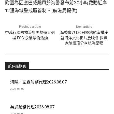
附圖為因應巴威颱風於海警發布前30小時啟動近岸
12浬海域警戒區管制。(航港局提供)
Previous article
Next article
中菲行國際物流集團舉辦大稻
海委會7月20日極地航海講座
埕 ESG 永續淨街活動
暨海洋文化影片放映會 探險
家陳懷璞分享航海歷程
航運船期表
海陽／聖霖船務代理2026.08.07
2026-08-07
萬通船務代理2026.08.07
2026-08-07