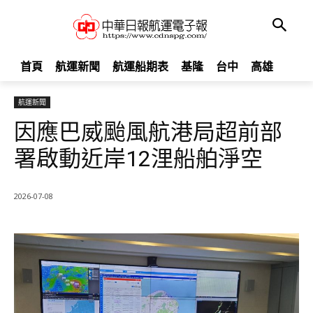
首頁
航運新聞
航運船期表
基隆
台中
高雄
航運新聞
因應巴威颱風航港局超前部
署啟動近岸12浬船舶淨空
2026-07-08