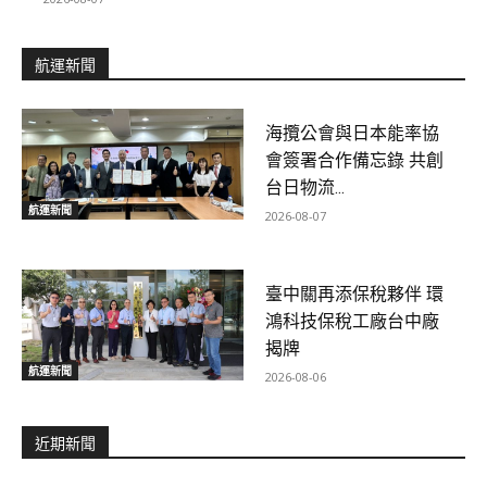
航運新聞
海攬公會與日本能率協
會簽署合作備忘錄 共創
台日物流...
航運新聞
2026-08-07
臺中關再添保稅夥伴 環
鴻科技保稅工廠台中廠
揭牌
航運新聞
2026-08-06
近期新聞