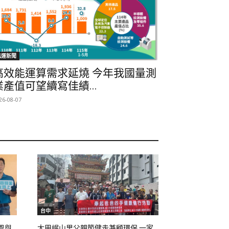
航運新聞
高效能運算需求延燒 今年我國量測
業產值可望續寫佳績...
26-08-07
台中
恩與
大甲岷山里父親節健走兼顧環保 一家