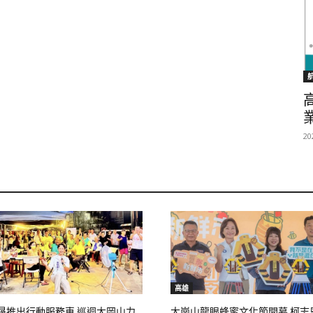
20
高雄
晟推出行動服務車 巡迴大岡山力
大崗山龍眼蜂蜜文化節開幕 柯志