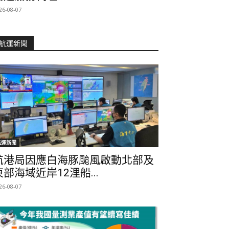
26-08-07
航運新聞
航運新聞
航港局因應白海豚颱風啟動北部及
東部海域近岸12浬船...
26-08-07