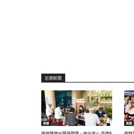
近期新聞
高雄
高雄
揪爸媽做伙腸保健康、抹出安心 高雄8
張騏