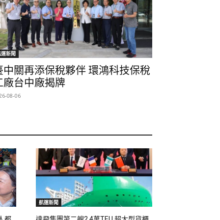
航運新聞
臺中關再添保稅夥伴 環鴻科技保稅
工廠台中廠揭牌
26-08-06
航運新聞
人都
達飛集團第二艘2.4萬TEU 超大型貨櫃