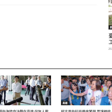
20
高雄
樺指海陸空決戰在高雄 促無人載
柯志恩指科技帶來繁榮 要讓楠梓