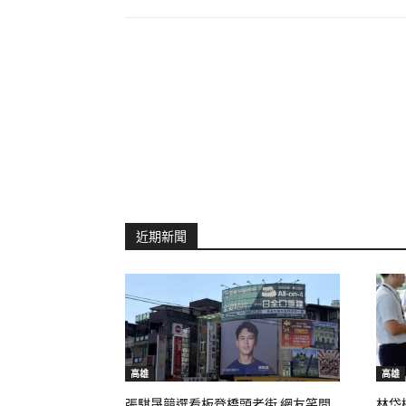
近期新聞
高雄
高雄
張騏晟競選看板登橋頭老街 網友笑問
林岱