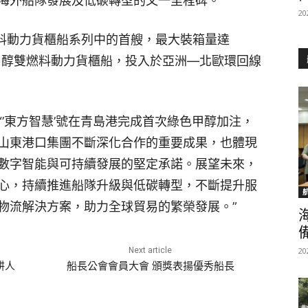
海外船隊發展及低碳轉型的又一里程碑。
20
燃料動力貨櫃船系列中的首艘，最大裝箱量達
別的甲醇雙燃料動力貨櫃船，投入於亞洲—北歐環回線
’東方智慧’號在青島港完成首次綠色甲醇加注，
山東港口集團不斷深化合作的重要成果，也體現
數字智能與可持續發展的堅定承諾。展望未來，
心，持續推進船隊升級與低碳轉型，不斷提升服
物流解決方案，助力全球貿易的繁榮發展。”
Next article
20
耕人
船長公會會員大會 頒獎表揚優秀船長