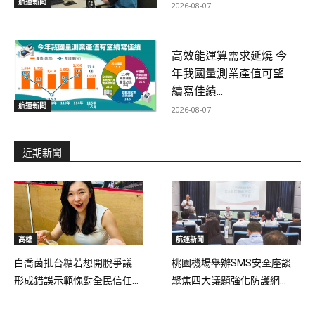
航運新聞
2026-08-07
高效能運算需求延燒 今
年我國量測業產值可望
續寫佳績...
航運新聞
2026-08-07
近期新聞
高雄
航運新聞
白喬茵批台糖若想開脫爭議
桃園機場舉辦SMS安全座談
形成錯誤示範愧對全民信任...
聚焦四大議題強化防護網...