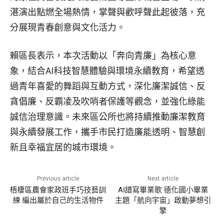
湛演出點燃全場熱情，掌聲與歡呼聲此起彼落，充
分展現青春創意與文化活力。
賴區長表示，本次活動以「奔向青廉」為核心意
象，結合AI科技智慧體驗與環境永續教育，希望透
過青年喜愛的舞蹈與互動方式，深化廉潔誠信、反
貪倡廉、反霸凌及吹哨者保護等觀念，並強化綠能
誠信治理意識。未來區公所也將持續推動廉潔教育
與永續發展工作，攜手市民打造廉能透明、智慧創
新且幸福宜居的城市環境。
Previous article
Next article
梧棲區農會家政班手巧技藝訓
AI譜寫畢業歌 德化國小畢業
練 編出屬於自己的生活物件
主題「航向宇宙」啟動夢想引
擎