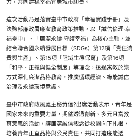
力，共同建構幸福宜居城市願景。
這次活動乃是落實臺中市政府「幸福實踐手冊」及
法務部廉政署廉潔教育政策推動，以「誠信倫理‧幸
福臺中」、「廉潔永續‧守護幸福」為核心主軸，並
結合聯合國永續發展目標（SDGs）第12項「責任消
費與生產」、第15項「陸域生態保育」及第16項
「和平、正義與健全制度」等理念，透過寓教於樂
方式深化廉潔品格教育，推廣循環經濟、綠能誠信
治理及永續環境意識。
臺中市政府政風處主秘黃信?出席活動表示，青年是
國家未來的重要力量，期望透過創新、多元且富教
育意義的活動，讓廉潔誠信觀念從校園向下扎根，
培養青年正直品格與公民責任，共同打造廉能透