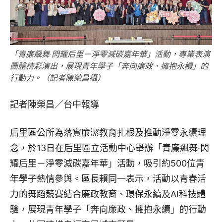
「青廉飆舞‧閃耀后里－淨零減碳嘉年華」活動，專業表演
團體精彩演出，展現青年學子「奔向廉政、擁抱永續」的
行動力。（記者陳榮昌攝）
記者陳榮昌／台中報導
后里區公所為落實廉潔教育扎根及推動淨零永續理
念，於13日在后里區立活動中心舉辦「青廉飆舞‧閃
耀后里－淨零減碳嘉年華」活動，吸引約500位青
年學子熱情參與。區長賴同一表示，活動以青春活
力的舞蹈競賽結合廉政教育、環保永續及AI科技體
驗，展現青年學子「奔向廉政、擁抱永續」的行動