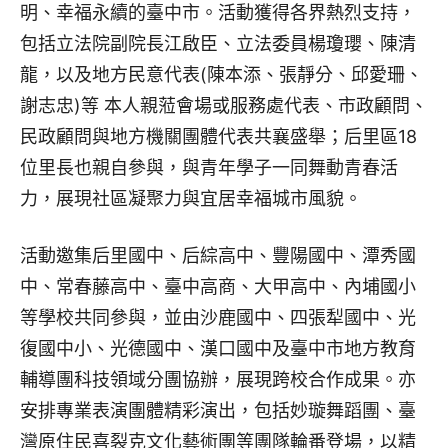
明、幸福永續的臺中市。活動獲得各界熱烈支持，
包括立法院副院長江啟臣、立法委員楊瓊瓔、陳清
龍，以及地方民意代表(陳本添、張靜分、邱愛珊、
謝志忠)等 本人親蒞會場或服務處代表、市政顧問、
民政顧問與地方機關團體代表共襄盛舉；后里區18
位里長也親自參與，與青年學子一同舞動青春活
力，展現社區凝聚力與宜居幸福城市風貌。
活動邀集后里國中、后綜高中、豐陽國中、潭秀國
中、常春藤高中、臺中高商、大甲高中、內埔國小
等學校共同參與，並由沙鹿國中、四張犁國中、光
復國中小、光德國中、漢口國中及臺中市地方教育
輔導團科技領域分團協辦，展現跨校合作成果。亦
安排專業表演團體精彩演出，包括妙璇舞蹈團、臺
灣原住民喜裂克文化藝術團等團隊輪番登場，以精