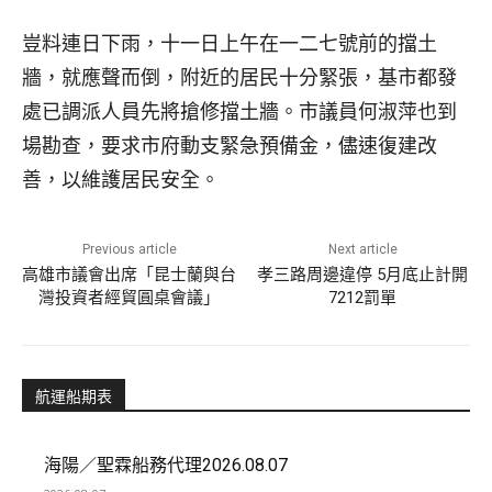
豈料連日下雨，十一日上午在一二七號前的擋土
牆，就應聲而倒，附近的居民十分緊張，基市都發
處已調派人員先將搶修擋土牆。市議員何淑萍也到
場勘查，要求市府動支緊急預備金，儘速復建改
善，以維護居民安全。
Previous article
Next article
高雄市議會出席「昆士蘭與台
孝三路周邊違停 5月底止計開
灣投資者經貿圓桌會議」
7212罰單
航運船期表
海陽／聖霖船務代理2026.08.07