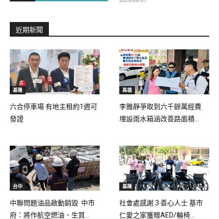
近期新聞
基隆
高雄
六合停車場 有地主租約1週可
李雅靜爭取到六千餘萬經費
發證
埋設雨水箱涵改善路面積...
台中
基隆
中聯問題油品啟動銷毀 中市
社會處感謝３善心人士 基市
府：將作航空燃油、生質...
仁愛之家獲贈AED/輪椅...