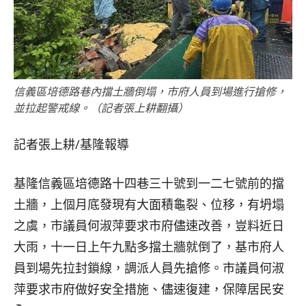
信義區培德路巷內擋土牆倒塌，市府人員到場進行搶修，
並拉起警戒線。（記者張上耕翻攝）
記者張上耕∕基隆報導
基隆信義區培德路十四巷三十號到一二七號前的擋
土牆，上個月底發現有大面積龜裂、位移，有坍塌
之虞，市議員何淑萍要求市府儘速改善，豈料近日
大雨，十一日上午九點多擋土牆就倒了，基市府人
員到場先拉封鎖線，調派人員先搶修。市議員何淑
萍要求市府做好安全措施、儘速復建，保障居民安