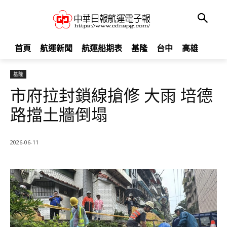
首頁
航運新聞
航運船期表
基隆
台中
高雄
基隆
市府拉封鎖線搶修 大雨 培德
路擋土牆倒塌
2026-06-11