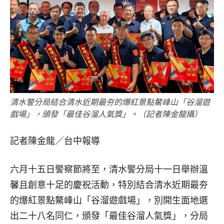
清水警分局結合清水近期最夯的爆紅景點鰲峰山「谷溜遊
戲場」，頒發「最佳谷溜人氣獎」。（記者陳金龍攝）
記者陳金龍／台中報導
六月十五日警察節將至，清水警分局十一日舉辦溫
馨且創意十足的慶祝活動，特別結合清水近期最夯
的爆紅景點鰲峰山「谷溜遊戲場」，別開生面地選
出二十八名同仁，頒發「最佳谷溜人氣獎」，分局