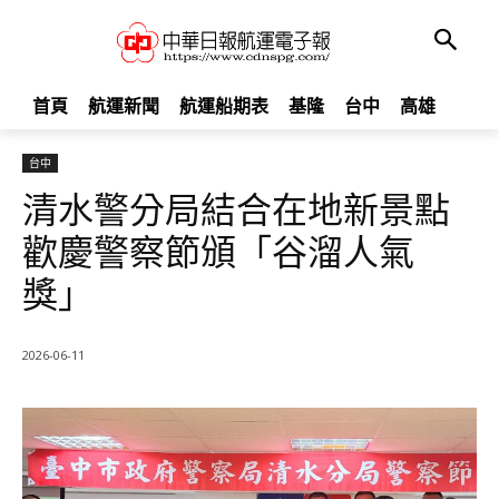
首頁
航運新聞
航運船期表
基隆
台中
高雄
台中
清水警分局結合在地新景點
歡慶警察節頒「谷溜人氣
獎」
2026-06-11