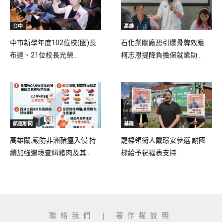
台中
高雄
中市新學年度102位校(園)長
石化業關廠恐引爆骨牌效應
布達、21位校長光榮...
柯志恩提降負擔保就業助...
航運新聞
基隆
高雄關:嚴防非洲豬瘟入侵 持
罷樑領銜人戴璟安參選 謝國
續加強邊境查緝豬肉及其...
樑給予祝福表支持
聯絡我們
|
著作權說明