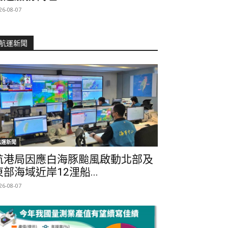
26-08-07
航運新聞
航運新聞
航港局因應白海豚颱風啟動北部及
東部海域近岸12浬船...
26-08-07