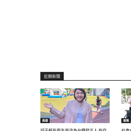
近期新聞
高雄
基隆
邱于軒批衛生局淪為台糖發言人 指存
社會