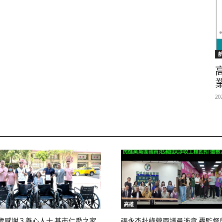
20
高雄
處感謝３善心人士 基市仁愛之家
張永杰批綠營兩議員涉貪 轟監督