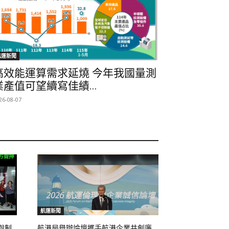
航運新聞
高效能運算需求延燒 今年我國量測
業產值可望續寫佳績...
26-08-07
航運新聞
與制
航港局舉辦論壇攜手航港企業共創廉