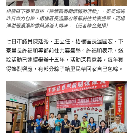
梧棲區下寮里舉辦「粽葉飄香關懷弱勢活動」，婆婆媽媽
昨日齊力包粽，梧棲區長溫國宏等都前往共襄盛舉，現場
洋溢著濃濃粽香與滿滿人情味。（記者陳金龍攝）
七日市議員陳廷秀、王立任、梧棲區長溫國宏、下
寮里長許福順等都前往共襄盛舉。許福順表示，送
粽活動已連續舉辦十五年，活動深具意義，每年獲
得熱烈響應，有部分粽子給里民帶回家自巳包粽。