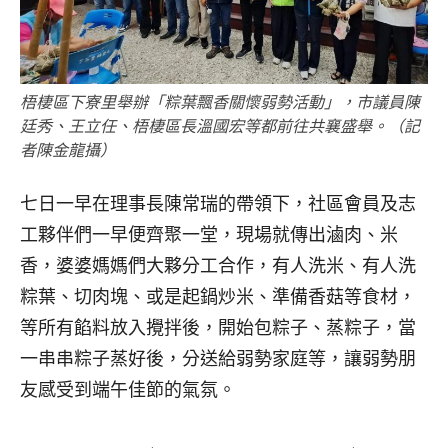
梧棲區下寮里舉辦「粽葉飄香關懷弱勢活動」，市議員陳
廷秀、王立任、梧棲區長溫國宏等都前往共襄盛舉。（記
者陳金龍攝）
七日一早在理事長陳常瑞的帶領下，社區會員及志
工夥伴們一早便齊聚一堂，現場就傳出滷肉、米
香，婆婆媽媽們大夥分工合作，有人洗米、有人洗
粽葉、切肉塊、或是起鍋炒米、準備香菇等食材，
等所有餡料放入攪拌後，開始包粽子、蒸粽子，當
一串串粽子蒸好後，分送給弱勢家庭等，讓弱勢朋
友感受到端午佳節的氣氛。