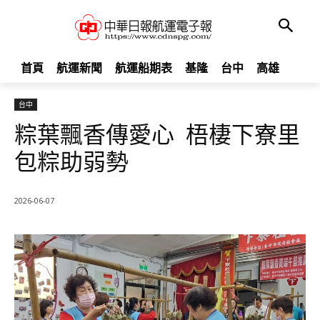
首頁
航運新聞
航運船期表
基隆
台中
高雄
台中
粽葉飄香傳愛心 梧棲下寮里
包粽助弱勢
2026-06-07