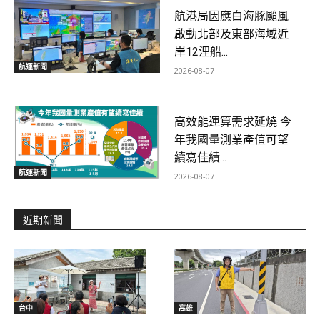
航港局因應白海豚颱風
啟動北部及東部海域近
岸12浬船...
航運新聞
2026-08-07
高效能運算需求延燒 今
年我國量測業產值可望
續寫佳績...
航運新聞
2026-08-07
近期新聞
台中
高雄