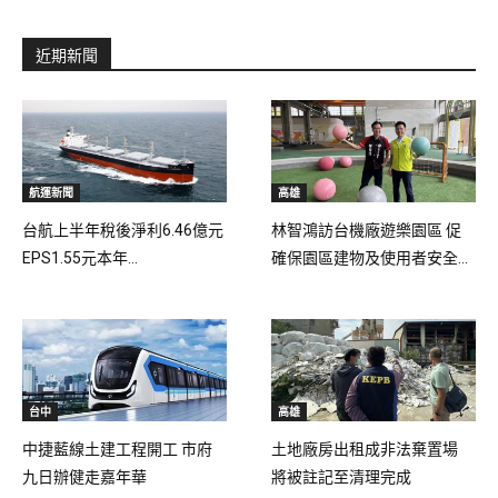
近期新聞
航運新聞
高雄
台航上半年稅後淨利6.46億元
林智鴻訪台機廠遊樂園區 促
EPS1.55元本年...
確保園區建物及使用者安全...
台中
高雄
中捷藍線土建工程開工 市府
土地廠房出租成非法棄置場
九日辦健走嘉年華
將被註記至清理完成