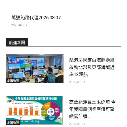
萬通船務代理2026.08.07
2026-08-07
航運新聞
航港局因應白海豚颱風
啟動北部及東部海域近
岸12浬船...
航運新聞
2026-08-07
高效能運算需求延燒 今
年我國量測業產值可望
續寫佳績...
航運新聞
2026-08-07