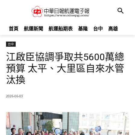
首頁
航運新聞
航運船期表
基隆
台中
高雄
台中
江啟臣協調爭取共5600萬總
預算 太平、大里區自來水管
汰換
2026-06-03