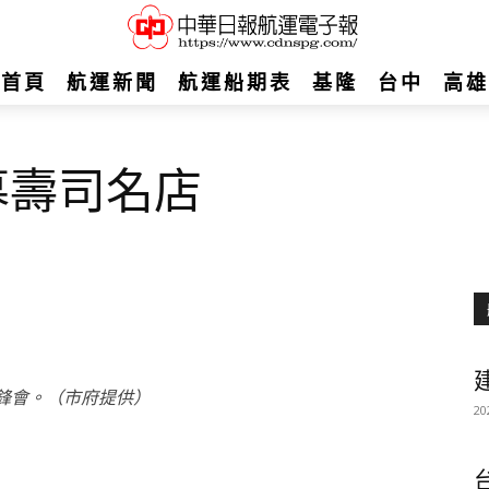
首頁
航運新聞
航運船期表
基隆
台中
高雄
募壽司名店
建
鋒會。（市府提供）
20