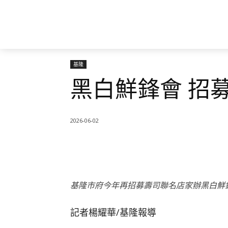
基隆
黑白鮮鋒會 招
2026-06-02
基隆市府今年再招募壽司聯名店家辦黑白鮮
記者楊耀華∕基隆報導