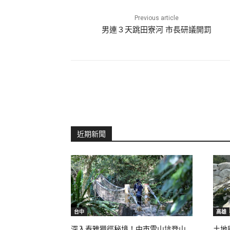
Previous article
男連３天跳田寮河 市長研議開罰
近期新聞
台中
高雄
深入泰雅獵徑秘境！中市雪山坑登山
土地