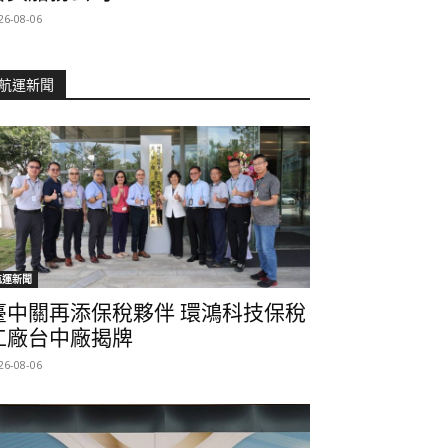
26-08-06
航運新聞
航運新聞
臺中關再添保稅夥伴 環鴻科技保稅
工廠台中廠揭牌
26-08-06