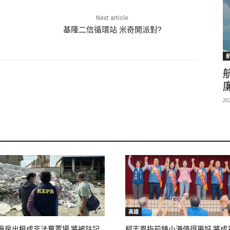
Next article
基隆二信循環站 米奇開派對?
20
高雄
廠房出租成非法棄置場 將被註記
柯志恩指前鎮小港值得更好 將成