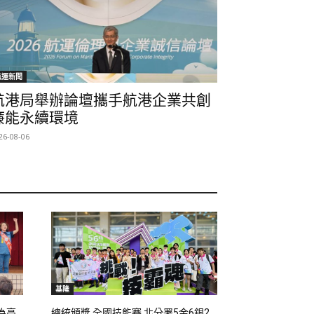
航運新聞
航港局舉辦論壇攜手航港企業共創
廉能永續環境
26-08-06
基隆
為高
總統頒獎 全國技能賽 北分署5金6銀2