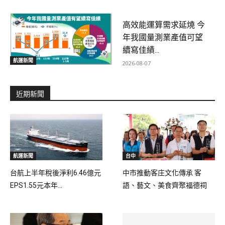
高效能運算需求延燒 今
年我國量測業產值可望
續寫佳績...
航運新聞
2026-08-07
近期新聞
航運新聞
台中
台航上半年稅後淨利6.46億元
中市推動客庄文化傳承 客
EPS1.55元本年...
語、藝文、美食齊聚福德祠