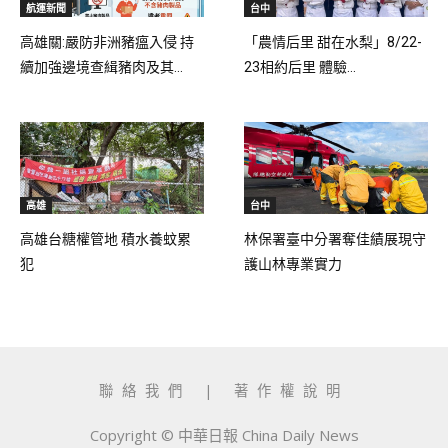
航運新聞
台中
高雄關:嚴防非洲豬瘟入侵 持
「農情后里 甜在水梨」8/22-
續加強邊境查緝豬肉及其...
23相約后里 體驗...
高雄
台中
高雄台糖權管地 積水養蚊累
林保署臺中分署奪佳績展現守
犯
護山林專業實力
聯絡我們
|
著作權說明
Copyright © 中華日報 China Daily News