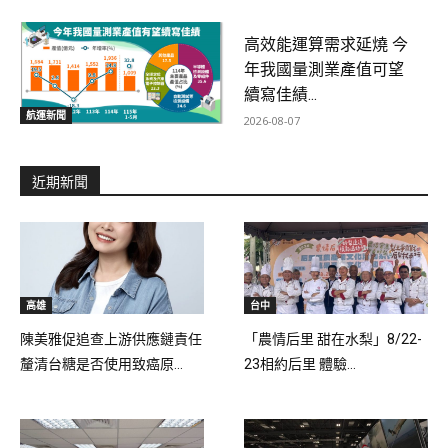
高效能運算需求延燒 今
年我國量測業產值可望
續寫佳績...
航運新聞
2026-08-07
近期新聞
高雄
台中
陳美雅促追查上游供應鏈責任
「農情后里 甜在水梨」8/22-
釐清台糖是否使用致癌原...
23相約后里 體驗...