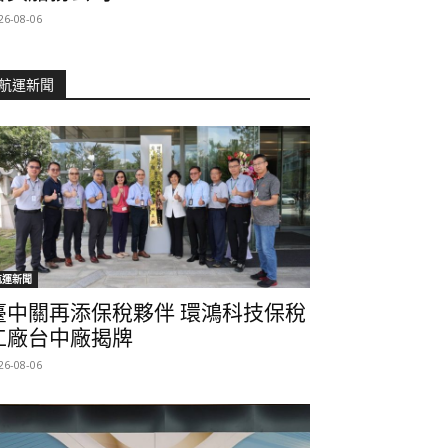
26-08-06
航運新聞
航運新聞
臺中關再添保稅夥伴 環鴻科技保稅
工廠台中廠揭牌
26-08-06