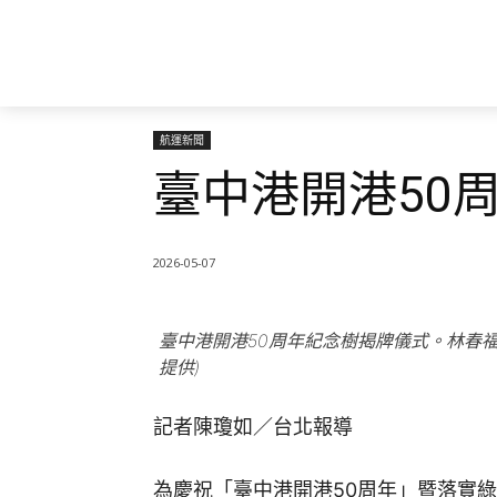
航運新聞
臺中港開港50
2026-05-07
臺中港開港50周年紀念樹揭牌儀式。林春
提供)
記者陳瓊如／台北報導
為慶祝「臺中港開港50周年」暨落實