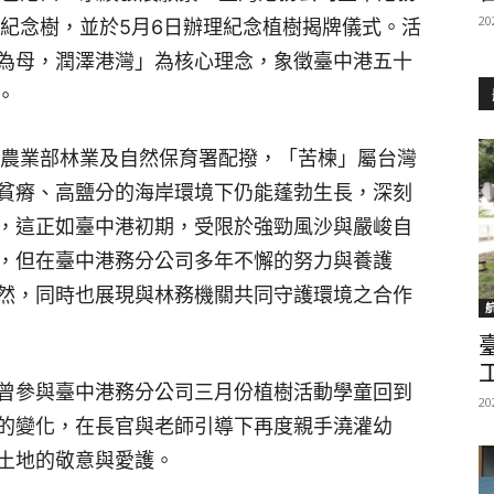
20
年紀念樹，並於5月6日辦理紀念植樹揭牌儀式。活
為母，潤澤港灣」為核心理念，象徵臺中港五十
。
為農業部林業及自然保育署配撥，「苦楝」屬台灣
貧瘠、高鹽分的海岸環境下仍能蓬勃生長，深刻
，這正如臺中港初期，受限於強勁風沙與嚴峻自
，但在臺中港務分公司多年不懈的努力與養護
然，同時也展現與林務機關共同守護環境之合作
曾參與臺中港務分公司三月份植樹活動學童回到
20
的變化，在長官與老師引導下再度親手澆灌幼
土地的敬意與愛護。