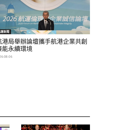
航運新聞
航港局舉辦論壇攜手航港企業共創
廉能永續環境
26-08-06