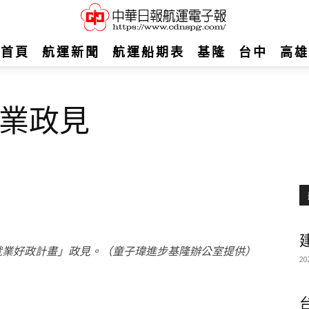
首頁
航運新聞
航運船期表
基隆
台中
高雄
業政見
建
.D就業好政計畫」政見。（童子瑋進步基隆辦公室提供）
20