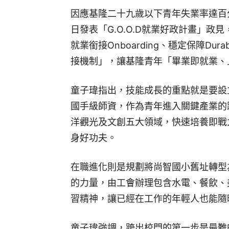
因應基隆二十九歲以下青年失業率達百
日發表「G.O.O.D就業好政計畫」政見，從
就業銜接Onboarding、穩定保障Du
接機制」，讓基隆青年「畢業即就業、
童子瑋指出，技能成長的重點就是要設
國手級師資，作為青年進入關鍵產業的
洋觀光及文創五大領域，快速培養即戰
身好功夫。
在職進化則是規劃將尚智國小舊址轉型
的力量，由工會辦理包含水電、餐飲、
習精神，讓已經在工作的年輕人也能隨
童子瑋強調，跨出校門的第一步是最難