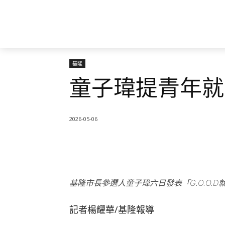
基隆
童子瑋提青年就
2026-05-06
基隆市長參選人童子瑋六日發表「G.O.O
記者楊耀華∕基隆報導