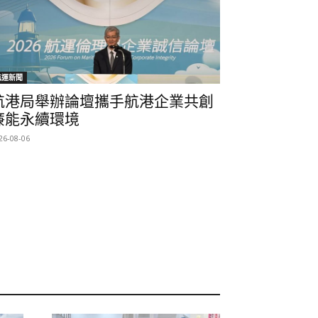
航運新聞
航港局舉辦論壇攜手航港企業共創
廉能永續環境
26-08-06