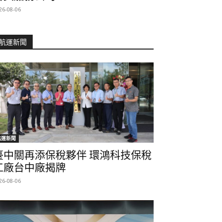
26-08-06
航運新聞
航運新聞
臺中關再添保稅夥伴 環鴻科技保稅
工廠台中廠揭牌
26-08-06