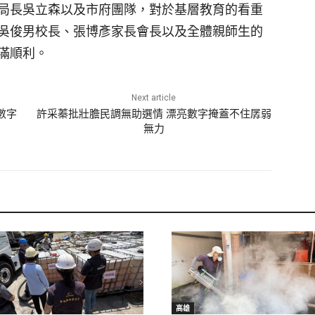
局長吳立森以及市府團隊，對於基層教育的看重
吳俊男校長、張博彥家長會長以及全體親師生的
滿順利。
Next article
數字
許采蓁批壯膽民調無助選情 漂亮數字掩蓋不住孱弱
無力
高雄