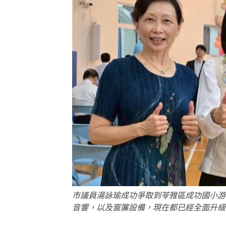
市議員湯詠瑜成功爭取到苓雅區成功國小游
音響，以及窗簾設備，現在都已經全面升級