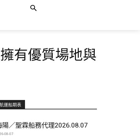
童擁有優質場地與
航運船期表
海陽／聖霖船務代理2026.08.07
26-08-07