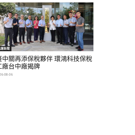
航運新聞
臺中關再添保稅夥伴 環鴻科技保稅
工廠台中廠揭牌
26-08-06