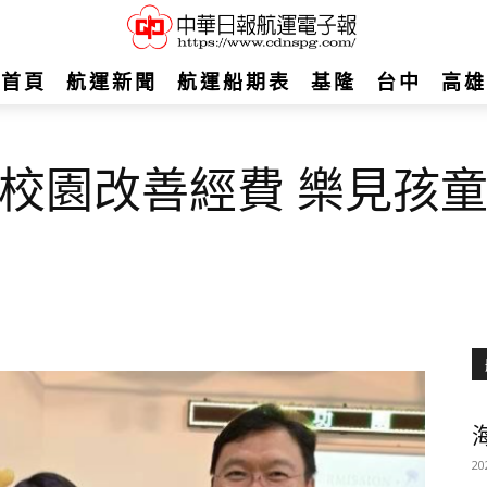
首頁
航運新聞
航運船期表
基隆
台中
高雄
校園改善經費 樂見孩
20