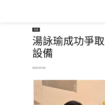
高雄
湯詠瑜成功爭取
設備
2026-05-06