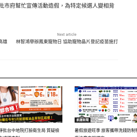
批市府幫忙宣傳活動造假，為特定候選人變相背
Next article
高雄
林智鴻舉辦鳳東寵物日 協助寵物晶片登記疫苗施打
航運新聞
靜批台中地院打臉衛生局 質疑檢
暑假旅遊旺季 旅客攜帶洗錢防制