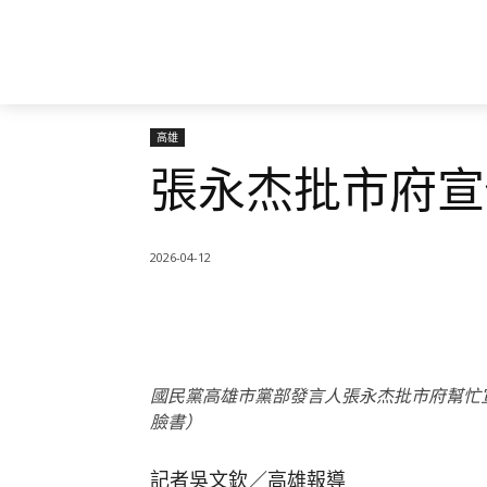
高雄
張永杰批市府宣
2026-04-12
國民黨高雄市黨部發言人張永杰批市府幫忙
臉書）
記者吳文欽／高雄報導