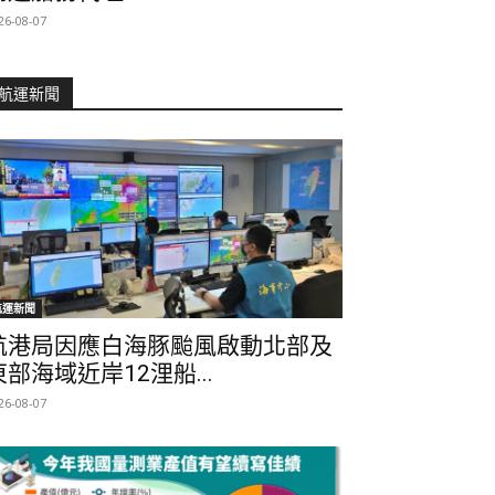
26-08-07
航運新聞
航運新聞
航港局因應白海豚颱風啟動北部及
東部海域近岸12浬船...
26-08-07