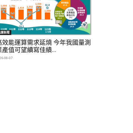
航運新聞
高效能運算需求延燒 今年我國量測
業產值可望續寫佳績...
26-08-07