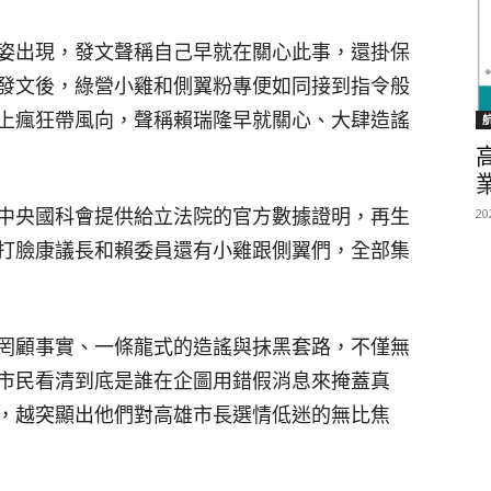
姿出現，發文聲稱自己早就在關心此事，還掛保
發文後，綠營小雞和側翼粉專便如同接到指令般
上瘋狂帶風向，聲稱賴瑞隆早就關心、大肆造謠
中央國科會提供給立法院的官方數據證明，再生
20
打臉康議長和賴委員還有小雞跟側翼們，全部集
罔顧事實、一條龍式的造謠與抹黑套路，不僅無
市民看清到底是誰在企圖用錯假消息來掩蓋真
，越突顯出他們對高雄市長選情低迷的無比焦