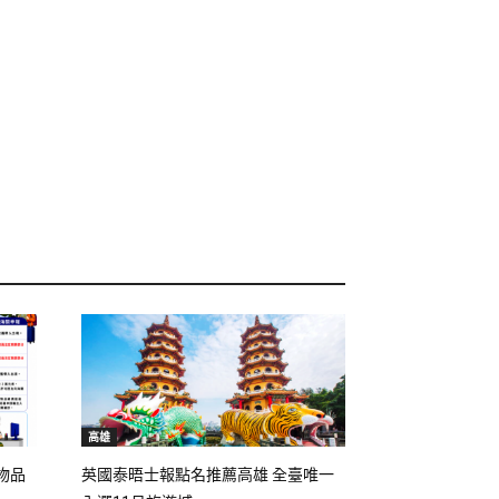
高雄
物品
英國泰晤士報點名推薦高雄 全臺唯一