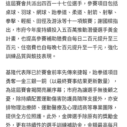
這屆賽會共派出四百一十七位選手，參賽項目包括
桌球、羽球、網球、跆拳道、柔道、射箭、射擊、
拳擊、輕艇、田徑及游泳等十一項競賽；謝國樑指
出，市府今年度持續投入五百萬推動潛優選手黃金
計畫，也提高參賽補助膳費自每日二百元提升至三
百元、住宿費也自每晚七百元提升至一千元，強化
訓練品質與競技表現。
基隆代表隊已於賽會前率先傳來捷報，跆拳道項目
勇奪一金三銀一銅（以最終賽事結果更新數量），
為這屆賽會揭開亮麗序幕；市府為讓選手無後顧之
憂，除持續配置運動傷害防護員隨隊支援外，亦安
排物理治療師、運動醫療及心理諮商等專業團隊，
提供全方位照護。此外，金牌選手除原有的獎勵金
外，更有持續性的選手訓練補助金，金額最高每月