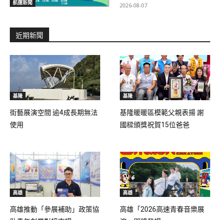
航運新聞
2026-08-07
近期新聞
基隆
基隆
街藝展演空間 逾4成長期無法
基隆暖暖區模範父親表揚 謝
使用
國樑頒獎祝賀15位爸爸
高雄
高雄
高雄推動「參展補助」政策協
高雄「2026高速青春音樂展