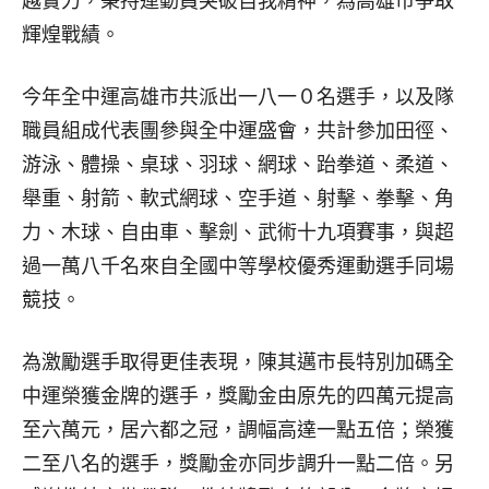
越實力，秉持運動員突破自我精神，為高雄市爭取
輝煌戰績。
今年全中運高雄市共派出一八一０名選手，以及隊
職員組成代表團參與全中運盛會，共計參加田徑、
游泳、體操、桌球、羽球、網球、跆拳道、柔道、
舉重、射箭、軟式網球、空手道、射擊、拳擊、角
力、木球、自由車、擊劍、武術十九項賽事，與超
過一萬八千名來自全國中等學校優秀運動選手同場
競技。
為激勵選手取得更佳表現，陳其邁市長特別加碼全
中運榮獲金牌的選手，獎勵金由原先的四萬元提高
至六萬元，居六都之冠，調幅高達一點五倍；榮獲
二至八名的選手，獎勵金亦同步調升一點二倍。另