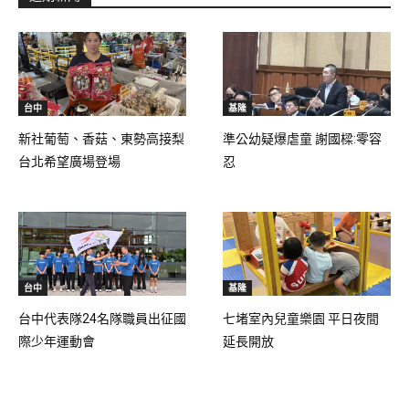
台中
基隆
新社葡萄、香菇、東勢高接梨
準公幼疑爆虐童 謝國樑:零容
台北希望廣場登場
忍
台中
基隆
台中代表隊24名隊職員出征國
七堵室內兒童樂園 平日夜間
際少年運動會
延長開放