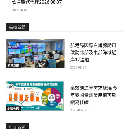
萬通船務代理2026.08.07
2026-08-07
航運新聞
航港局因應白海豚颱風
啟動北部及東部海域近
岸12浬船...
航運新聞
2026-08-07
高效能運算需求延燒 今
年我國量測業產值可望
續寫佳績...
航運新聞
2026-08-07
近期新聞