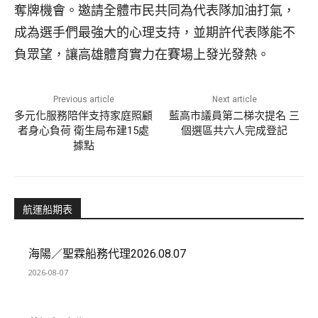
奪牌機會。邀請全體市民共同為代表隊加油打氣，
成為選手們最強大的心理支持，並期許代表隊能不
負眾望，讓高雄體育實力在賽場上發光發熱。
Previous article
Next article
多元化服務陪伴支持家庭照顧
藍高市議員第二梯次提名 三
者身心負荷 衛生局布建15處
個選區共六人完成登記
據點
航運船期表
海陽／聖霖船務代理2026.08.07
2026-08-07