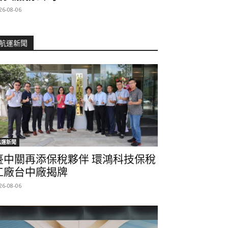
26-08-06
航運新聞
航運新聞
臺中關再添保稅夥伴 環鴻科技保稅
工廠台中廠揭牌
26-08-06