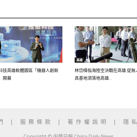
高雄
科技高雄軟體園區「機器人創新
林岱樺指海陸空決戰在高雄 促無
」開幕
具基地須落地高雄...
我們
|
服務條款
|
著作權說明
|
隱
Copyright © 中華日報 China Daily News