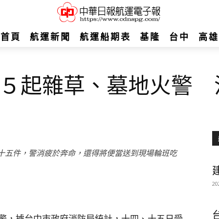
首頁
航運新聞
航運船期表
基隆
台中
高雄
５起雜草、墓地火警 
十五件，警消疲於奔命，還得將便當送到現場輪班吃
建
20
警，據台中市政府消防局統計，十四、十五日受