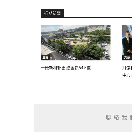
近期新聞
基隆
高雄
一德新村都更 總金額54.8億
飛傲
中心
聯絡