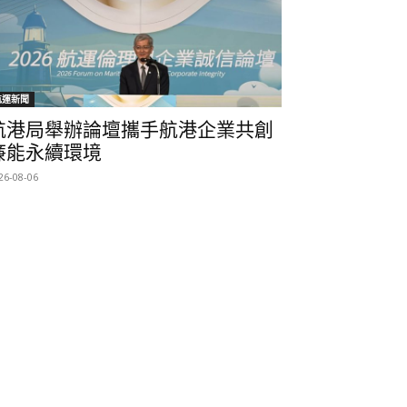
航運新聞
航港局舉辦論壇攜手航港企業共創
廉能永續環境
26-08-06