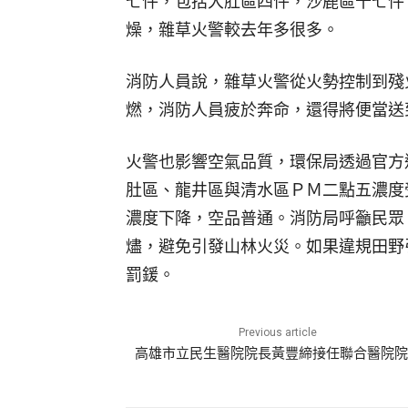
七件，包括大肚區四件，沙鹿區十七件
燥，雜草火警較去年多很多。
消防人員說，雜草火警從火勢控制到殘
燃，消防人員疲於奔命，還得將便當送
火警也影響空氣品質，環保局透過官方
肚區、龍井區與清水區ＰＭ二點五濃度
濃度下降，空品普通。消防局呼籲民眾
燼，避免引發山林火災。如果違規田野
罰鍰。
Previous article
高雄市立民生醫院院長黃豐締接任聯合醫院院