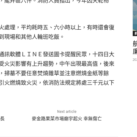
，龍井區六件。消防人員指出，今年因天乾物
火處理，平均耗時五、六小時以上，有時還會復
到現場和其他人輪班吃飯。
通訊軟體ＬＩＮＥ發送圖卡提醒民眾，十四日大
20
受火災影響有上升趨勢，中午出現最高值，後來
，掃墓不要任意焚燒雜草並注意燃燒金紙等餘
引火燃燒致火災，依消防法規定將處三千元以下
Next article
長
麥金路果菜市場廟宇起火 幸無傷亡