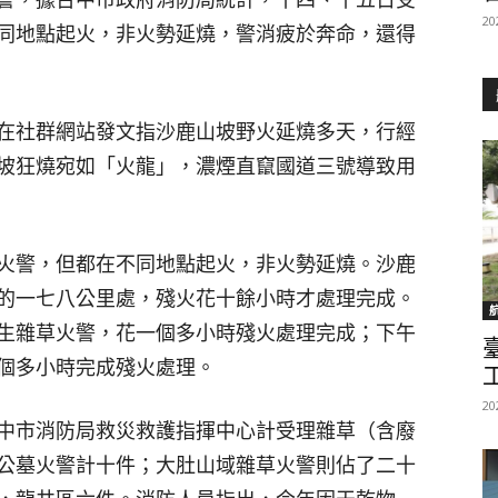
20
同地點起火，非火勢延燒，警消疲於奔命，還得
在社群網站發文指沙鹿山坡野火延燒多天，行經
坡狂燒宛如「火龍」，濃煙直竄國道三號導致用
火警，但都在不同地點起火，非火勢延燒。沙鹿
的一七八公里處，殘火花十餘小時才處理完成。
生雜草火警，花一個多小時殘火處理完成；下午
個多小時完成殘火處理。
20
中市消防局救災救護指揮中心計受理雜草（含廢
公墓火警計十件；大肚山域雜草火警則佔了二十