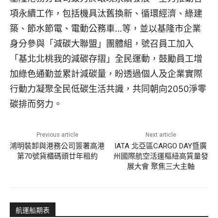
項永續工作，包括機具汰舊換新、循環經濟、綠建
築、節水節電、電動公務車…等，並以基隆市企業
身分參與「減碳大聯盟」團體組，號召員工加入
「基北北桃我的減碳存摺」全民運動，鼓勵員工增
加綠色通勤並累計減碳量，盼透過個人及企業實際
行動力凝聚全民低碳生活共識，共同朝向2050淨零
碳排而努力。
Previous article
Next article
鴻明裝卸與港務公司簽署高港
IATA 北亞區CARGO DAY暨廣
第70號貨櫃碼頭廿年租約
州國際航空活運樞紐高質量發
展大會 聚焦三大主軸
航運船期表