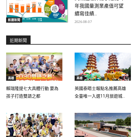
年我國量測業產值可望
續寫佳績...
航運新聞
2026-08-07
近期新聞
高雄
高雄
賴瑞隆提七大具體行動 要為
英國泰晤士報點名推薦高雄
孩子打造雙語之都
全臺唯一入選11月旅遊城...