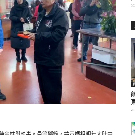
20
20
陳金柱與執事人員等擲筊，請示媽祖明年大肚中