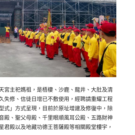
天宮主祀媽祖，是梧棲、沙鹿、龍井、大肚及清
久失修、信徒日增已不敷使用，經聘請重耀工程
型式」方式呈現，目前於原址增建及修復中，除
音殿、聖父母殿、千里眼順風耳公殿、五路財神
星君殿以及地藏功德王菩薩殿等相關殿堂樓宇，