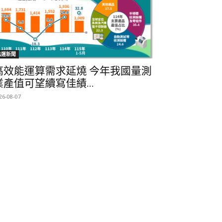
航運新聞
高效能運算需求延燒 今年我國量測
業產值可望續寫佳績...
26-08-07