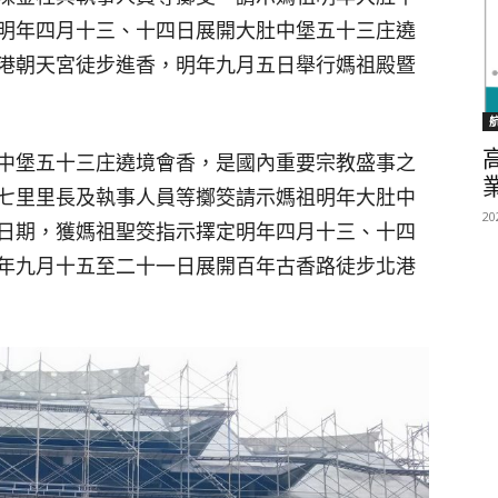
明年四月十三、十四日展開大肚中堡五十三庄遶
港朝天宮徒步進香，明年九月五日舉行媽祖殿暨
中堡五十三庄遶境會香，是國內重要宗教盛事之
七里里長及執事人員等擲筊請示媽祖明年大肚中
20
日期，獲媽祖聖筊指示擇定明年四月十三、十四
年九月十五至二十一日展開百年古香路徒步北港