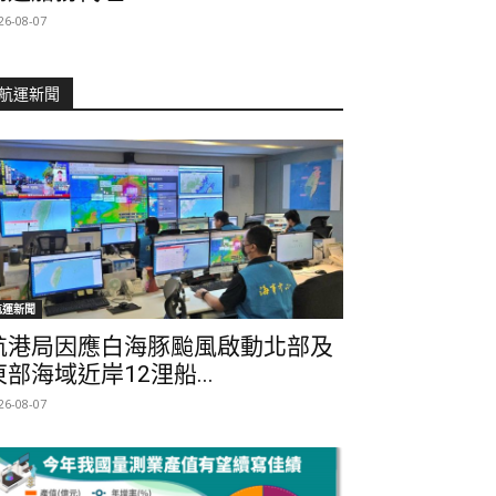
26-08-07
航運新聞
航運新聞
航港局因應白海豚颱風啟動北部及
東部海域近岸12浬船...
26-08-07