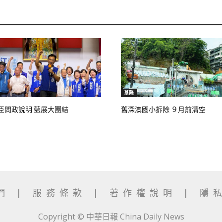
基隆
臣問政說明 藍展大團結
舊深澳國小拆除 ９月前清空
我們
|
服務條款
|
著作權說明
|
隱
Copyright © 中華日報 China Daily News