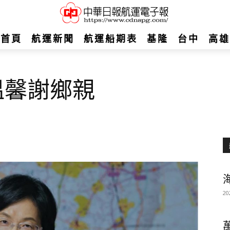
首頁
航運新聞
航運船期表
基隆
台中
高雄
溫馨謝鄉親
20