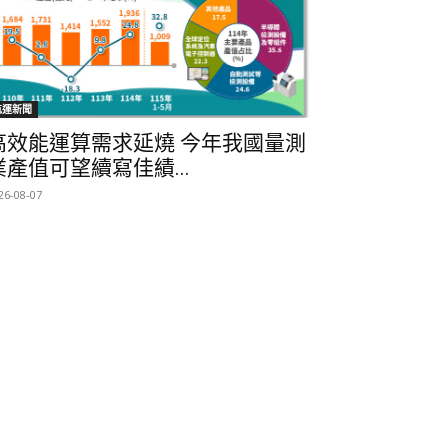
航運新聞
高效能運算需求延燒 今年我國量測
業產值可望續寫佳績...
26-08-07