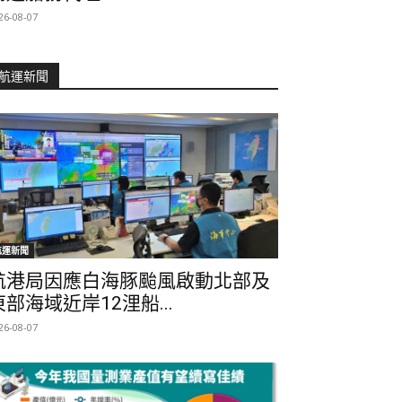
26-08-07
航運新聞
航運新聞
航港局因應白海豚颱風啟動北部及
東部海域近岸12浬船...
26-08-07