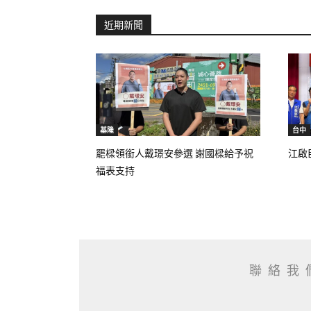
近期新聞
基隆
台中
罷樑領銜人戴璟安參選 謝國樑給予祝
江啟
福表支持
聯絡