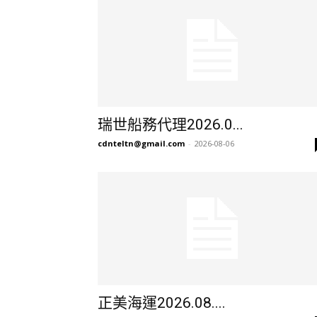
瑞世船務代理2026.0...
cdnteltn@gmail.com
-
2026-08-06
正美海運2026.08....